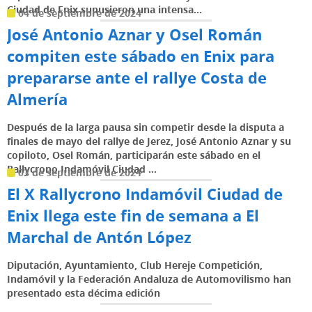
Ciudad de Enix supusieron una intensa...
04 de septiembre de 2024
José Antonio Aznar y Osel Román
compiten este sábado en Enix para
prepararse ante el rallye Costa de
Almería
Después de la larga pausa sin competir desde la disputa a
finales de mayo del rallye de Jerez, José Antonio Aznar y su
copiloto, Osel Román, participarán este sábado en el
Rallycrono Indamóvil Ciudad ...
03 de septiembre de 2024
El X Rallycrono Indamóvil Ciudad de
Enix llega este fin de semana a El
Marchal de Antón López
Diputación, Ayuntamiento, Club Hereje Competición,
Indamóvil y la Federación Andaluza de Automovilismo han
presentado esta décima edición