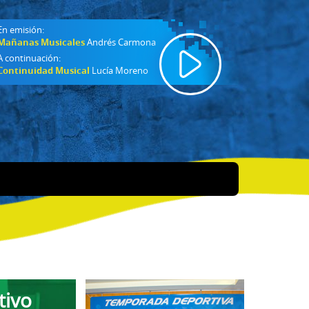
En emisión:
Mañanas Musicales
Andrés Carmona
A continuación:
Continuidad Musical
Lucía Moreno
tivo