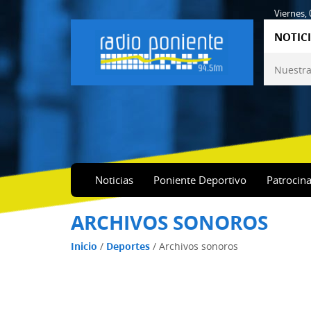
Viernes,
NOTICI
Nuestra
Noticias
Poniente Deportivo
Patrocin
ARCHIVOS SONOROS
Inicio
/
Deportes
/
Archivos sonoros