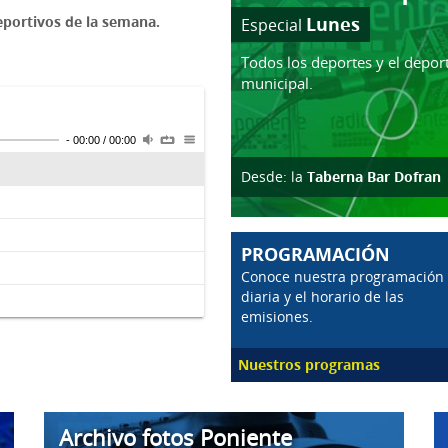
portivos de la semana.
Lunes
Especial
Todos los deportes y el depor
municipal.
-
00:00
/
00:00
Desde: la
Taberna Bar Dofran
PROGRAMACIÓN
Conoce nuestra programación
diaria y el horario de las
emisiones.
Nuestros programas
Archivo fotos Poniente