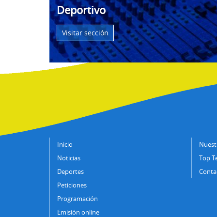
Deportivo
Visitar sección
Inicio
Nuestr
Noticias
Top T
Deportes
Conta
Peticiones
Programación
Emisión online