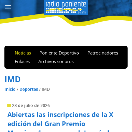
Noticias
Poniente Deportivo
Patrocinadores
Enlaces
Archivos sonoros
IMD
Inicio
/
Deportes
/
IMD
28 de julio de 2026
Abiertas las inscripciones de la X
edición del Gran Premio