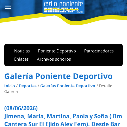
Noticias
Poniente Deportivo
Patrocinadores
Enlaces
Archivos sonoros
Galería Poniente Deportivo
Inicio
/
Deportes
/
Galerías Poniente Deportivo
/
Detalle
Galería
(08/06/2026)
Jimena, Maria, Martina, Paola y Sofia ( Bm
Cantera Sur El Ejido Alev Fem). Desde Bar