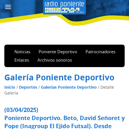
Noticias
Poniente Deportivo
Patrocinadores
Enlaces
Archivos sonoros
Galería Poniente Deportivo
Inicio
/
Deportes
/
Galerías Poniente Deportivo
/
Detalle
Galería
(03/04/2025)
Poniente Deportivo. Beto, David Señoret y
Pope (Inagroup El Ejido Futsal). Desde