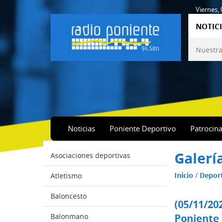
Viernes,
NOTICI
Nuestra
Noticias
Poniente Deportivo
Patrocin
Galerí
Asociaciones deportivas
Inicio
/
Depor
Atletismo
Baloncesto
(05/11/20
Balonmano
Poniente 