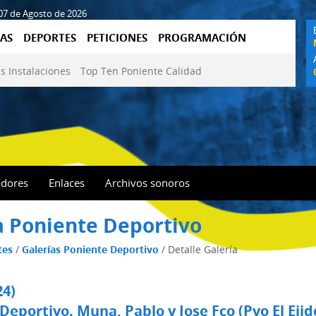
 07 de Agosto de 2026
AS
DEPORTES
PETICIONES
PROGRAMACIÓN
s Instalaciones
Top Ten Poniente Calidad
adores
Enlaces
Archivos sonoros
a Poniente Deportivo
tes
/
Galerías Poniente Deportivo
/
Detalle Galería
24)
Deportivo. Muna, Pablo y Jose Fco (Pvo El Ejid