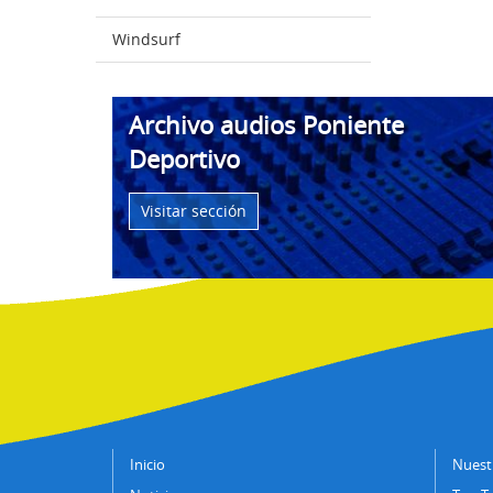
Windsurf
Archivo audios Poniente
Deportivo
Visitar sección
Inicio
Nuestr