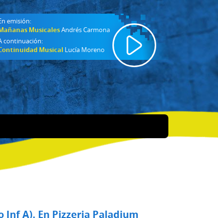
En emisión:
Mañanas Musicales
Andrés Carmona
A continuación:
Continuidad Musical
Lucía Moreno
o Inf A). En Pizzeria Paladium