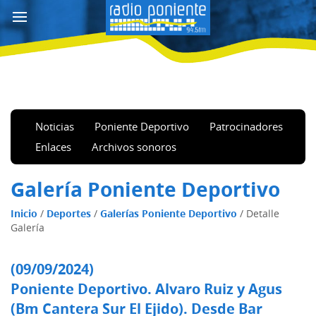
Noticias
Poniente Deportivo
Patrocinadores
Enlaces
Archivos sonoros
Galería Poniente Deportivo
Inicio
/
Deportes
/
Galerías Poniente Deportivo
/
Detalle
Galería
(09/09/2024)
Poniente Deportivo. Alvaro Ruiz y Agus
(Bm Cantera Sur El Ejido). Desde Bar