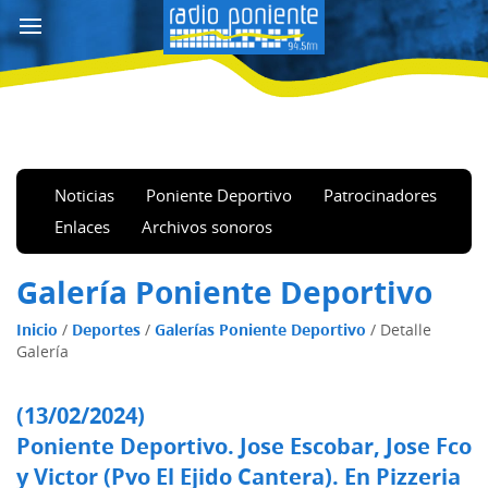
Noticias
Poniente Deportivo
Patrocinadores
Enlaces
Archivos sonoros
Galería Poniente Deportivo
Inicio
/
Deportes
/
Galerías Poniente Deportivo
/
Detalle
Galería
(13/02/2024)
Poniente Deportivo. Jose Escobar, Jose Fco
y Victor (Pvo El Ejido Cantera). En Pizzeria