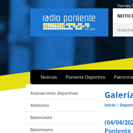
Viernes,
NOTICI
Nuestra
Noticias
Poniente Deportivo
Patrocin
Galerí
Asociaciones deportivas
Inicio
/
Depor
Atletismo
Baloncesto
(04/04/20
Balonmano
Poniente 