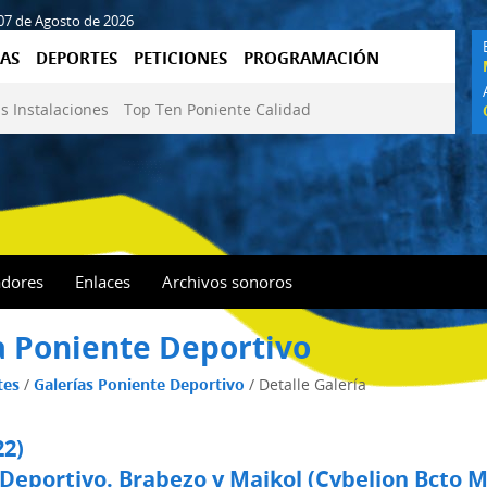
 07 de Agosto de 2026
AS
DEPORTES
PETICIONES
PROGRAMACIÓN
s Instalaciones
Top Ten Poniente Calidad
adores
Enlaces
Archivos sonoros
a Poniente Deportivo
tes
/
Galerías Poniente Deportivo
/
Detalle Galería
22)
Deportivo. Brabezo y Maikol (Cybelion Bcto M