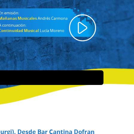
En emisión:
Mañanas Musicales
Andrés Carmona
A continuación:
Continuidad Musical
Lucía Moreno
urgi). Desde Bar Cantina Dofran