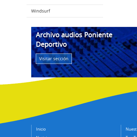
Windsurf
Archivo audios Poniente
Deportivo
Visitar sección
Inicio
Nuestr