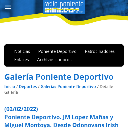
Noticias
Poniente Deportivo
Patrocinadores
Enlaces
Archivos sonoros
Galería Poniente Deportivo
Inicio
/
Deportes
/
Galerías Poniente Deportivo
/
Detalle
Galería
(02/02/2022)
Poniente Deportivo. JM Lopez Mañas y
Miguel Montoya. Desde Odonovans Irish