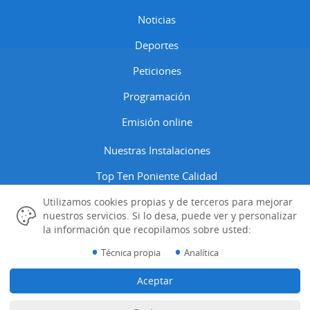
Noticias
Deportes
Peticiones
Programación
Emisión online
Nuestras Instalaciones
Top Ten Poniente Calidad
Contactar
Utilizamos cookies propias y de terceros para mejorar
nuestros servicios. Si lo desa, puede ver y personalizar
Aviso Legal
la información que recopilamos sobre usted:
•
•
Técnica propia
Analítica
Política Cookies
Gestión de las Cookies
Aceptar
Datos Identificativos