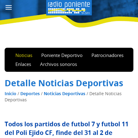
Noticias
Poniente Deportivo
Patrocinadores
Enlaces
Archivos sonoros
Detalle Noticias Deportivas
Inicio
/
Deportes
/
Noticias Deportivas
/
Detalle Noticias
Deportivas
Todos los partidos de futbol 7 y futbol 11
del Poli Ejido CF, finde del 31 al 2 de