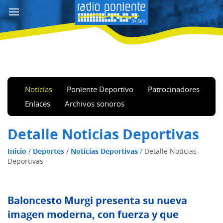
Noticias
Poniente Deportivo
Patrocinadores
Enlaces
Archivos sonoros
Detalle Noticias Deportivas
Inicio
/
Deportes
/
Noticias Deportivas
/
Detalle Noticias
Deportivas
Baloncesto Murgi presenta su nueva
imagen moderna, con fuerza y que