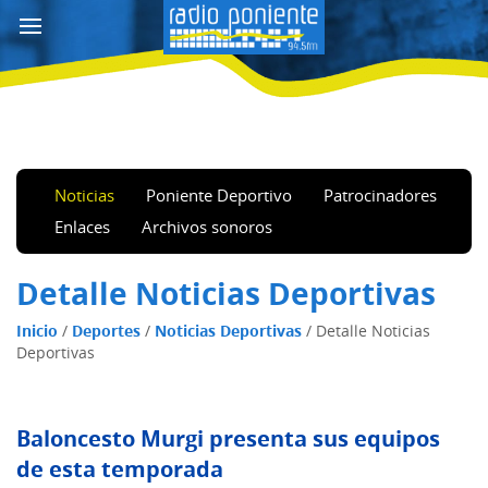
Noticias
Poniente Deportivo
Patrocinadores
Enlaces
Archivos sonoros
Detalle Noticias Deportivas
Inicio
/
Deportes
/
Noticias Deportivas
/
Detalle Noticias
Deportivas
Baloncesto Murgi presenta sus equipos
de esta temporada