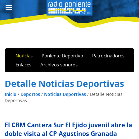
Noticias
Poniente Deportivo
Patrocinadores
Enlaces
Archivos sonoros
Detalle Noticias Deportivas
Inicio
/
Deportes
/
Noticias Deportivas
/
Detalle Noticias
Deportivas
El CBM Cantera Sur El Ejido juvenil abre la
doble visita al CP Agustinos Granada