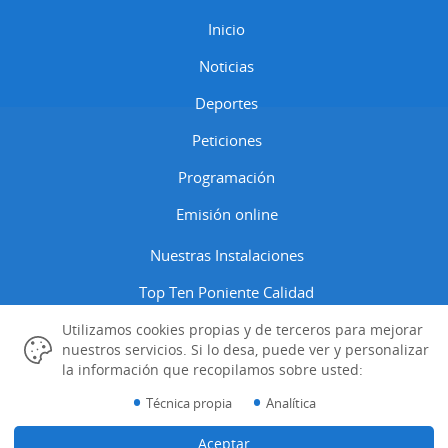
Inicio
Noticias
Deportes
Peticiones
Programación
Emisión online
Nuestras Instalaciones
Top Ten Poniente Calidad
Contactar
Utilizamos cookies propias y de terceros para mejorar
nuestros servicios. Si lo desa, puede ver y personalizar
Aviso Legal
la información que recopilamos sobre usted:
•
•
Técnica propia
Analítica
Política Cookies
Gestión de las Cookies
Aceptar