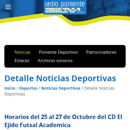
Noticias
Poniente Deportivo
Patrocinadores
Enlaces
Archivos sonoros
Detalle Noticias Deportivas
Inicio
/
Deportes
/
Noticias Deportivas
/
Detalle Noticias
Deportivas
Horarios del 25 al 27 de Octubre del CD El
Ejido Futsal Academica