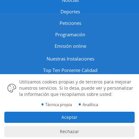
Deportes
Peticiones
Programación
Emisión online
Nuestras Instalaciones
Top Ten Poniente Calidad
Contactar
Utilizamos cookies propias y de terceros para mejorar
nuestros servicios. Si lo desa, puede ver y personalizar
Aviso Legal
la información que recopilamos sobre usted:
•
•
Técnica propia
Analítica
Política Cookies
Gestión de las Cookies
Aceptar
Datos Identificativos
Rechazar