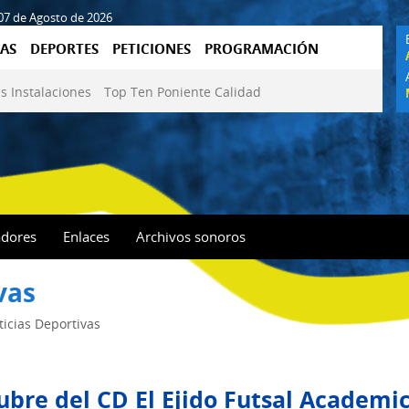
 07 de Agosto de 2026
AS
DEPORTES
PETICIONES
PROGRAMACIÓN
s Instalaciones
Top Ten Poniente Calidad
adores
Enlaces
Archivos sonoros
vas
ticias Deportivas
tubre del CD El Ejido Futsal Academi