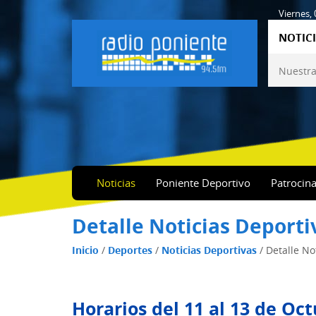
Viernes,
NOTICI
Nuestra
Noticias
Poniente Deportivo
Patrocin
Detalle Noticias Deporti
Inicio
/
Deportes
/
Noticias Deportivas
/
Detalle No
Horarios del 11 al 13 de Oc