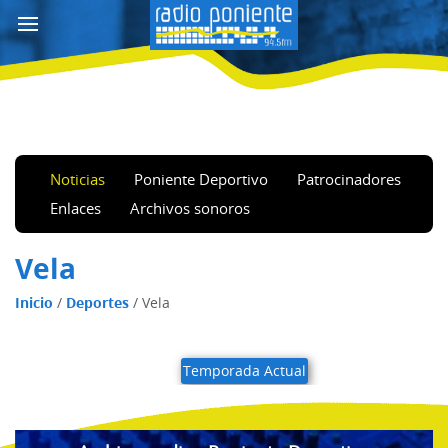
Noticias
Poniente Deportivo
Patrocinadores
Enlaces
Archivos sonoros
Vela
Inicio
/
Deportes
/
Vela
Temporada Actual