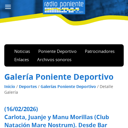
Noticias
Poniente Deportivo
Patrocinadores
Enlaces
Archivos sonoros
Galería Poniente Deportivo
Inicio
/
Deportes
/
Galerías Poniente Deportivo
/
Detalle
Galería
(16/02/2026)
Carlota, Juanje y Manu Morillas (Club
Natación Mare Nostrum). Desde Bar