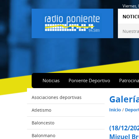
Viernes,
NOTICI
Nuestra
Noticias
Poniente Deportivo
Patrocin
Galerí
Asociaciones deportivas
Inicio
/
Depor
Atletismo
Baloncesto
(18/12/20
Balonmano
Miguel Br