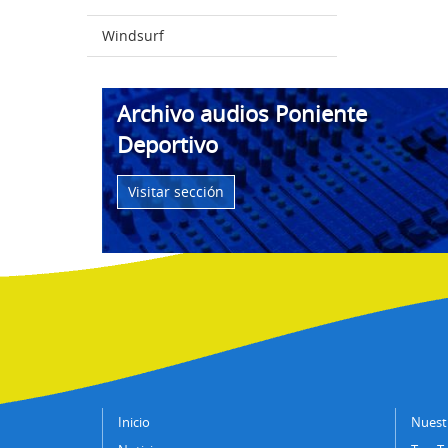
Windsurf
Archivo audios Poniente
Deportivo
Visitar sección
Inicio
Nuestr