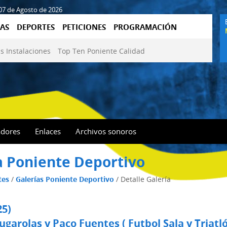
 07 de Agosto de 2026
AS
DEPORTES
PETICIONES
PROGRAMACIÓN
s Instalaciones
Top Ten Poniente Calidad
adores
Enlaces
Archivos sonoros
a Poniente Deportivo
tes
/
Galerías Poniente Deportivo
/
Detalle Galería
25)
ugarolas y Paco Fuentes ( Futbol Sala y Triat