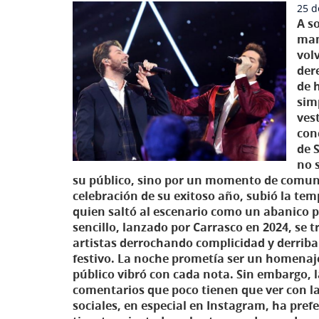
25 d
A s
man
vol
der
de 
sim
vest
con
de 
no 
su público, sino por un momento de comuni
celebración de su exitoso año, subió la temp
quien saltó al escenario como un abanico piz
sencillo, lanzado por Carrasco en 2024, s
artistas derrochando complicidad y derriba
festivo. La noche prometía ser un homenaje
público vibró con cada nota. Sin embargo, l
comentarios que poco tienen que ver con la 
sociales, en especial en Instagram, ha prefe