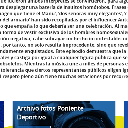
que lucieron ambos intérpretes se convirtieron, para al
ra desplegar una batería de insultos homófobos. Frases
magen que tiene el Manu’, ‘dos señoras muy elegantes’, ‘c
ra del armario’ han sido recopiladas por el influencer Ant
io que empaña lo que debería ser una celebración. Al m
a forma de vestir exclusiva de los hombres homosexuales
ión negativa, cabe subrayar un hecho incontestable: ni
 por tanto, no solo resulta improcedente, sino que revel
fundamente enquistados. Este episodio demuestra que la
es y castiga por igual a cualquier figura pública que se
obsoletos. Mientras la música une a miles de personas 
tolerancia que ciertos representantes públicos eligen ig
l respeto pleno aún tiene muchas estaciones por recorre
Archivo fotos Poniente
Deportivo