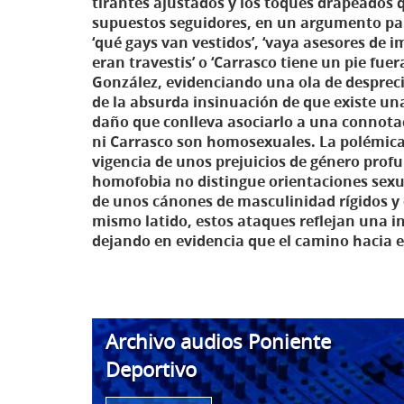
tirantes ajustados y los toques drapeados 
supuestos seguidores, en un argumento pa
‘qué gays van vestidos’, ‘vaya asesores de i
eran travestis’ o ‘Carrasco tiene un pie fue
González, evidenciando una ola de desprec
de la absurda insinuación de que existe un
daño que conlleva asociarlo a una connotac
ni Carrasco son homosexuales. La polémica,
vigencia de unos prejuicios de género pro
homofobia no distingue orientaciones sexual
de unos cánones de masculinidad rígidos y 
mismo latido, estos ataques reflejan una in
dejando en evidencia que el camino hacia e
Archivo audios Poniente
Deportivo