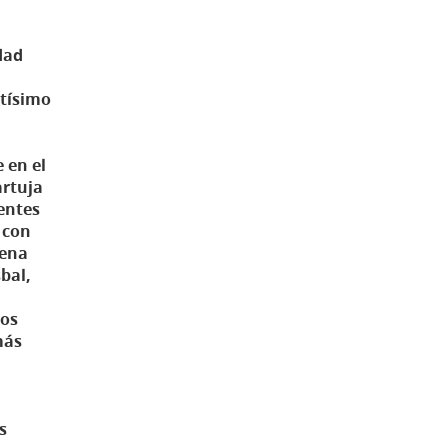
dad
stísimo
e en el
artuja
entes
 con
lena
bal,
bos
más
s