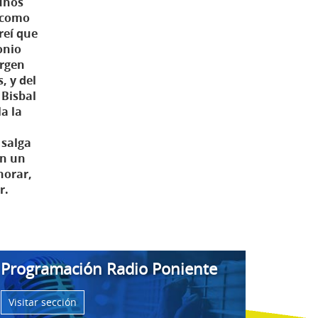
gunos
 como
reí que
onio
argen
, y del
 Bisbal
a la
 salga
en un
norar,
r.
Programación Radio Poniente
Visitar sección