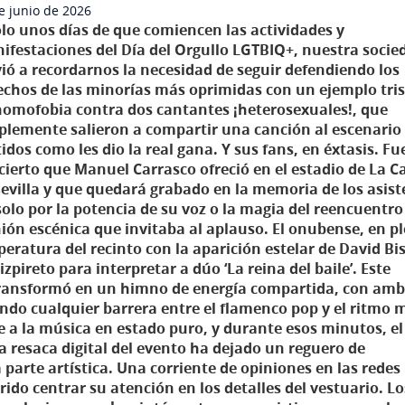
e junio de 2026
olo unos días de que comiencen las actividades y
ifestaciones del Día del Orgullo LGTBIQ+, nuestra socie
vió a recordarnos la necesidad de seguir defendiendo los
echos de las minorías más oprimidas con un ejemplo tri
homofobia contra dos cantantes ¡heterosexuales!, que
plemente salieron a compartir una canción al escenario
idos como les dio la real gana. Y sus fans, en éxtasis. Fu
cierto que Manuel Carrasco ofreció en el estadio de La C
Sevilla y que quedará grabado en la memoria de los asist
solo por la potencia de su voz o la magia del reencuentro
ón escénica que invitaba al aplauso. El onubense, en p
eratura del recinto con la aparición estelar de David Bis
pireto para interpretar a dúo ‘La reina del baile’. Este
e transformó en un himno de energía compartida, con am
ndo cualquier barrera entre el flamenco pop y el ritmo 
 a la música en estado puro, y durante esos minutos, el
a resaca digital del evento ha dejado un reguero de
parte artística. Una corriente de opiniones en las redes
rido centrar su atención en los detalles del vestuario. Lo