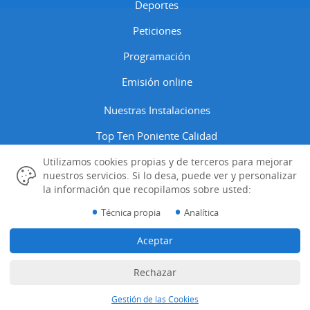
Deportes
Peticiones
Programación
Emisión online
Nuestras Instalaciones
Top Ten Poniente Calidad
Contactar
Utilizamos cookies propias y de terceros para mejorar
nuestros servicios. Si lo desa, puede ver y personalizar
la información que recopilamos sobre usted:
Aviso Legal
•
•
Técnica propia
Analítica
Política Cookies
Aceptar
Gestión de las Cookies
Datos Identificativos
Rechazar
Diseño Web IndalWeb
Gestión de las Cookies