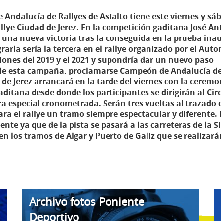
Andalucía de Rallyes de Asfalto tiene este viernes y sá
rallye Ciudad de Jerez. En la competición gaditana José A
una nueva victoria tras la conseguida en la prueba ina
rarla sería la tercera en el rallye organizado por el Aut
iciones del 2019 y el 2021 y supondría dar un nuevo paso
o de esta campaña, proclamarse Campeón de Andalucía d
d de Jerez arrancará en la tarde del viernes con la ceremo
aditana desde donde los participantes se dirigirán al Cir
ra especial cronometrada. Serán tres vueltas al trazado 
ra el rallye un tramo siempre espectacular y diferente. 
nte ya que de la pista se pasará a las carreteras de la S
en los tramos de Algar y Puerto de Galiz que se realizará
Archivo fotos Poniente
Deportivo