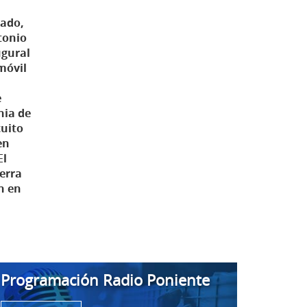
bado,
ntonio
ugural
omóvil
e
nia de
cuito
en
El
ierra
n en
Programación Radio Poniente