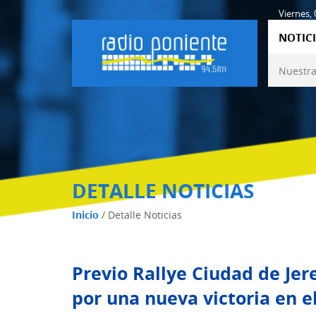
Viernes,
NOTICI
Nuestra
DETALLE NOTICIAS
Inicio
/
Detalle Noticias
Previo Rallye Ciudad de Jer
por una nueva victoria en 