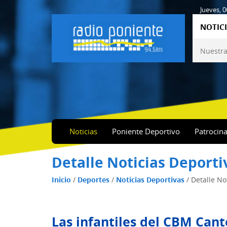
Jueves, 
NOTICI
Nuestra
Noticias
Poniente Deportivo
Patrocin
Detalle Noticias Deporti
Inicio
/
Deportes
/
Noticias Deportivas
/
Detalle No
Las infantiles del CBM Cante