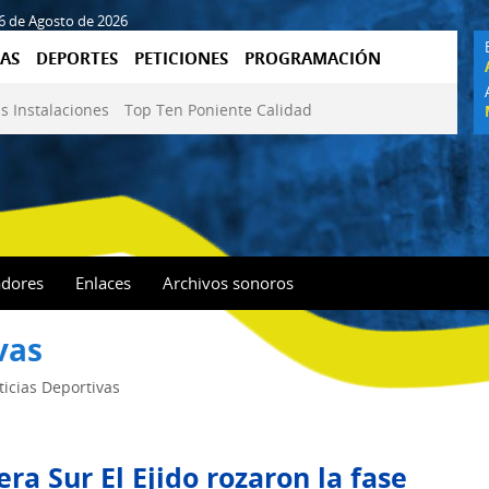
06 de Agosto de 2026
AS
DEPORTES
PETICIONES
PROGRAMACIÓN
s Instalaciones
Top Ten Poniente Calidad
adores
Enlaces
Archivos sonoros
vas
ticias Deportivas
ra Sur El Ejido rozaron la fase