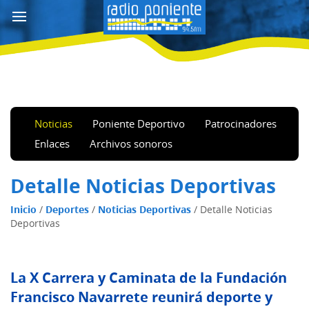
Noticias
Poniente Deportivo
Patrocinadores
Enlaces
Archivos sonoros
Detalle Noticias Deportivas
Inicio
/
Deportes
/
Noticias Deportivas
/
Detalle Noticias
Deportivas
La X Carrera y Caminata de la Fundación
Francisco Navarrete reunirá deporte y