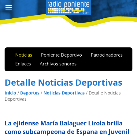
Noticias
Poniente Deportivo
Patrocinadores
Enlaces
Archivos sonoros
Detalle Noticias Deportivas
Inicio
/
Deportes
/
Noticias Deportivas
/
Detalle Noticias
Deportivas
La ejidense María Balaguer Lirola brilla
como subcampeona de España en Juvenil