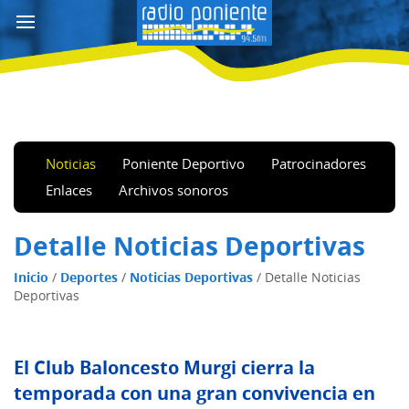
Noticias
Poniente Deportivo
Patrocinadores
Enlaces
Archivos sonoros
Detalle Noticias Deportivas
Inicio
/
Deportes
/
Noticias Deportivas
/
Detalle Noticias
Deportivas
El Club Baloncesto Murgi cierra la
temporada con una gran convivencia en