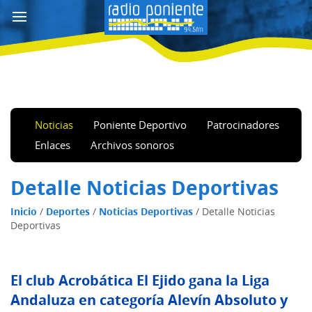
Noticias
Poniente Deportivo
Patrocinadores
Enlaces
Archivos sonoros
Detalle Noticias Deportivas
Inicio
/
Deportes
/
Noticias Deportivas
/
Detalle Noticias
Deportivas
El club Acrobática El Ejido gana la Liga
Andaluza en categoría Alevín Absoluto y