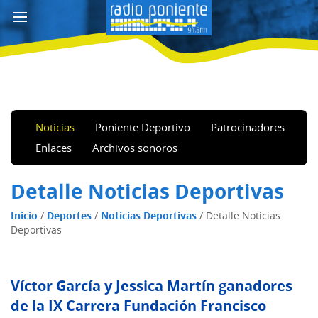
Noticias
Poniente Deportivo
Patrocinadores
Enlaces
Archivos sonoros
Detalle Noticias Deportivas
Inicio
/
Deportes
/
Noticias Deportivas
/
Detalle Noticias
Deportivas
Víctor García y Jessica Martín ganadores
de la IX Carrera Fundación Francisco